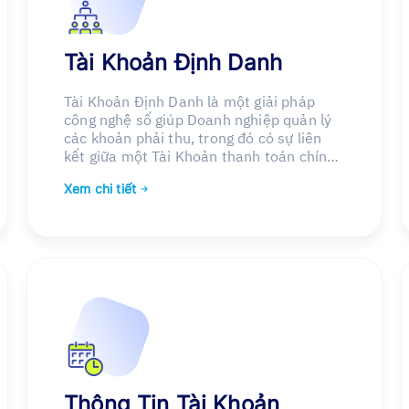
Tài Khoản Định Danh
Tài Khoản Định Danh là một giải pháp
công nghệ số giúp Doanh nghiệp quản lý
các khoản phải thu, trong đó có sự liên
kết giữa một Tài Khoản thanh toán chính
của Doanh nghiệp với tập hợp các Tài
Xem chi tiết
Khoản Định Danh.
Thông Tin Tài Khoản