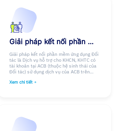
Giải pháp kết nối phần mềm ứng dụng Đối tác
Giải pháp kết nối phần mềm ứng dụng Đối
tác là Dịch vụ hỗ trợ cho KHCN, KHTC có
tài khoản tại ACB (thuộc hệ sinh thái của
Đối tác) sử dụng dịch vụ của ACB trên
phần mềm /ứng dụng của Đối tác thông
Xem chi tiết
qua API của ACB.