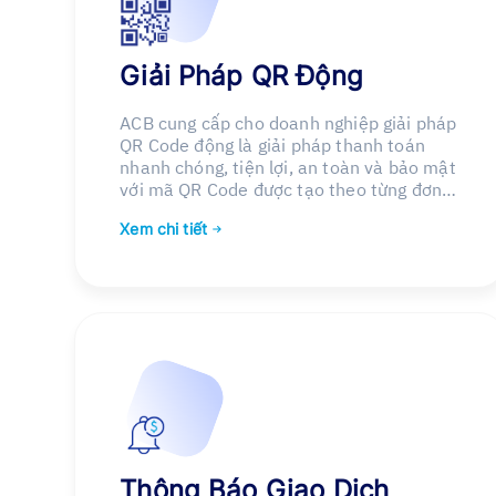
Giải Pháp QR Động
ACB cung cấp cho doanh nghiệp giải pháp
QR Code động là giải pháp thanh toán
nhanh chóng, tiện lợi, an toàn và bảo mật
với mã QR Code được tạo theo từng đơn
hàng chứa sẵn thông tin của đơn hàng và
Xem chi tiết
thông tin tài khoản thụ hưởng của doanh
nghiệp. Đồng thời kết hợp tính năng thông
báo thanh toán thành công đến phần
mềm quản lý/nhân viên bán hàng, hỗ trợ
thông tin gạch nợ tự động, thống kê đối
soát giao dịch đã thanh toán.
Thông Báo Giao Dịch