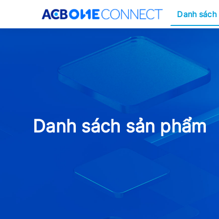
Main
Danh sách
naviga
Skip
to
main
content
Danh sách sản phẩm